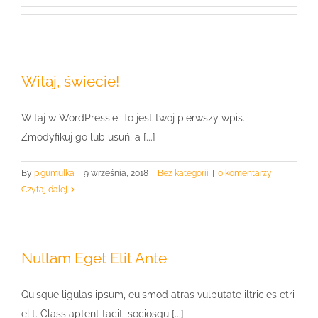
Witaj, świecie!
Witaj w WordPressie. To jest twój pierwszy wpis.
Zmodyfikuj go lub usuń, a [...]
By
p.gumulka
|
9 września, 2018
|
Bez kategorii
|
0 komentarzy
Czytaj dalej
Nullam Eget Elit Ante
Quisque ligulas ipsum, euismod atras vulputate iltricies etri
elit. Class aptent taciti sociosqu [...]