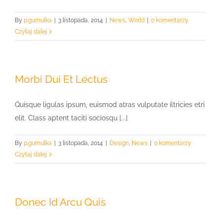
By
p.gumulka
|
3 listopada, 2014
|
News
,
World
|
0 komentarzy
Czytaj dalej
Morbi Dui Et Lectus
Quisque ligulas ipsum, euismod atras vulputate iltricies etri
elit. Class aptent taciti sociosqu [...]
By
p.gumulka
|
3 listopada, 2014
|
Design
,
News
|
0 komentarzy
Czytaj dalej
Donec Id Arcu Quis