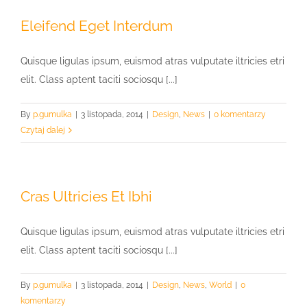
Eleifend Eget Interdum
Quisque ligulas ipsum, euismod atras vulputate iltricies etri
elit. Class aptent taciti sociosqu [...]
By
p.gumulka
|
3 listopada, 2014
|
Design
,
News
|
0 komentarzy
Czytaj dalej
Cras Ultricies Et Ibhi
Quisque ligulas ipsum, euismod atras vulputate iltricies etri
elit. Class aptent taciti sociosqu [...]
By
p.gumulka
|
3 listopada, 2014
|
Design
,
News
,
World
|
0
komentarzy