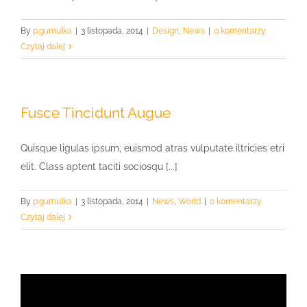
By
p.gumulka
|
3 listopada, 2014
|
Design
,
News
|
0 komentarzy
Czytaj dalej
Fusce Tincidunt Augue
Quisque ligulas ipsum, euismod atras vulputate iltricies etri
elit. Class aptent taciti sociosqu [...]
By
p.gumulka
|
3 listopada, 2014
|
News
,
World
|
0 komentarzy
Czytaj dalej