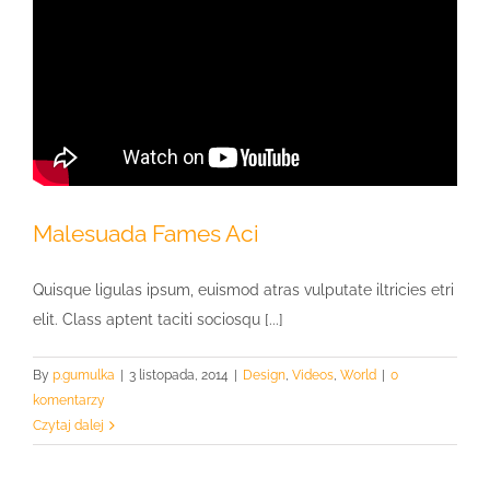
Malesuada Fames Aci
Quisque ligulas ipsum, euismod atras vulputate iltricies etri
elit. Class aptent taciti sociosqu [...]
By
p.gumulka
|
3 listopada, 2014
|
Design
,
Videos
,
World
|
0
komentarzy
Czytaj dalej